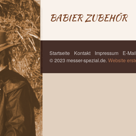
BABIER ZUBEHÖR
Startseite
Kontakt
Impressum
E-Mai
© 2023 messer-spezial.de.
Website erst