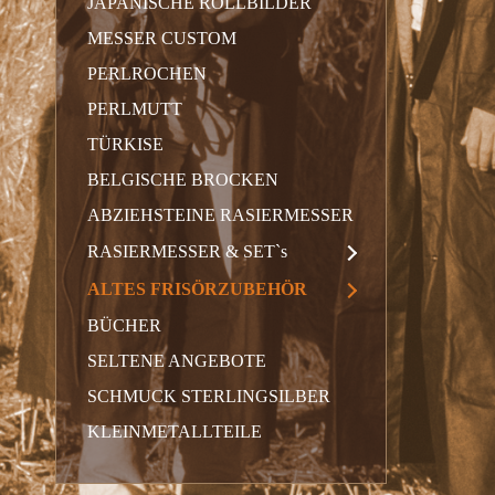
JAPANISCHE ROLLBILDER
MESSER CUSTOM
PERLROCHEN
PERLMUTT
TÜRKISE
BELGISCHE BROCKEN
ABZIEHSTEINE RASIERMESSER
RASIERMESSER & SET`s
ALTES FRISÖRZUBEHÖR
BÜCHER
SELTENE ANGEBOTE
SCHMUCK STERLINGSILBER
KLEINMETALLTEILE